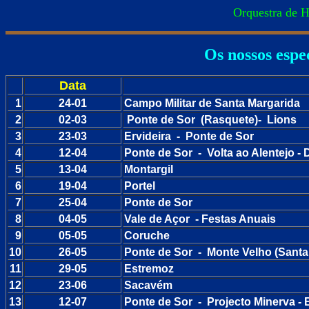
Orquestra de H
Os nossos espe
Data
1
24-01
Campo Militar de Santa Margarida
2
02-03
Ponte de Sor (Rasquete)- Lions
3
23-03
Ervideira - Ponte de Sor
4
12-04
Ponte de Sor - Volta ao Alentejo -
5
13-04
Montargil
6
19-04
Portel
7
25-04
Ponte de Sor
8
04-05
Vale de Açor - Festas Anuais
9
05-05
Coruche
10
26-05
Ponte de Sor - Monte Velho (Santa
11
29-05
Estremoz
12
23-06
Sacavém
13
12-07
Ponte de Sor - Projecto Minerva -