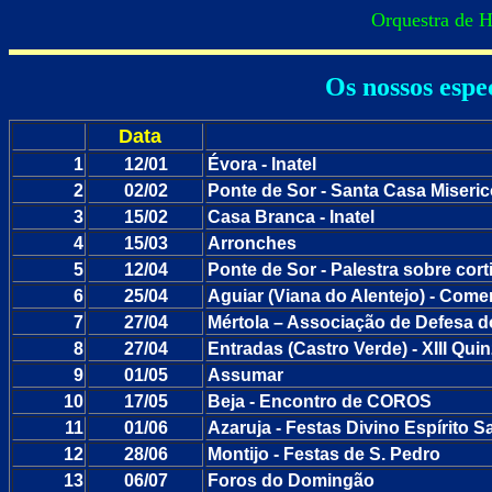
Orquestra de H
Os nossos espe
Data
1
12/01
Évora - Inatel
2
02/02
Ponte de Sor - Santa Casa Miseric
3
15/02
Casa Branca - Inatel
4
15/03
Arronches
5
12/04
Ponte de Sor - Palestra sobre cort
6
25/04
Aguiar (Viana do Alentejo) - Com
7
27/04
Mértola – Associação de Defesa d
8
27/04
Entradas (Castro Verde) - XIII Qu
9
01/05
Assumar
10
17/05
Beja - Encontro de COROS
11
01/06
Azaruja - Festas Divino Espírito S
12
28/06
Montijo - Festas de S. Pedro
13
06/07
Foros do Domingão