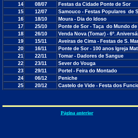
14
08/07
Festas da Cidade Ponte de Sor
15
12/07
Samouco - Festas Populares
de 
16
18/10
Moura - Dia do Idoso
17
25/10
Ponte de Sor - Taça
do Mundo de
18
26/10
Venda Nova (Tomar) - 6º. Aniversá
19
15/11
Aveiras de Cima - Festas de S. Ma
20
16/11
Ponte de Sor - 100 anos Igreja Mat
21
22/11
Tomar - Dadores de Sangue
22
23/11
Sever do Vouga
23
29/11
Portel - Feira do Montado
24
06/12
Peniche
25
20/12
Castelo de Vide - Festa dos Func
Página anterior