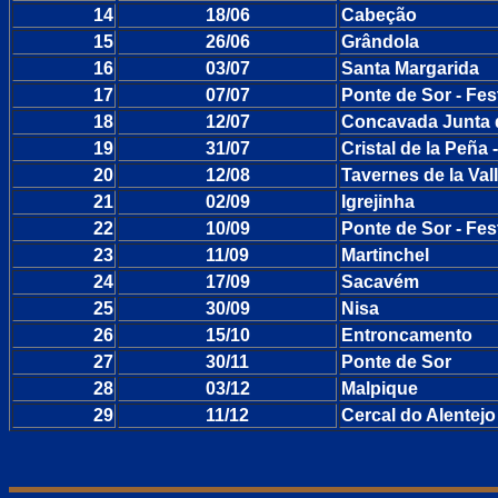
14
18/06
Cabeção
15
26/06
Grândola
16
03/07
Santa Margarida
17
07/07
Ponte de Sor - Fe
18
12/07
Concavada Junta 
19
31/07
Cristal de la Peña
20
12/08
Tavernes de la Val
21
02/09
Igrejinha
22
10/09
Ponte de Sor - Fes
23
11/09
Martinchel
24
17/09
Sacavém
25
30/09
Nisa
26
15/10
Entroncamento
27
30/11
Ponte de Sor
28
03/12
Malpique
29
11/12
Cercal do Alentejo