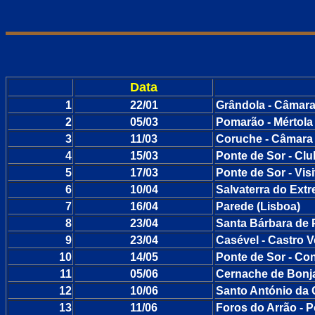
Data
1
22/01
Grândola - Câmara
2
05/03
Pomarão - Mértola
3
11/03
Coruche - Câmara
4
15/03
Ponte de Sor - Cl
5
17/03
Ponte de Sor - Vis
6
10/04
Salvaterra do Ext
7
16/04
Parede (Lisboa)
8
23/04
Santa Bárbara de 
9
23/04
Casével - Castro 
10
14/05
Ponte de Sor - Co
11
05/06
Cernache de Bonj
12
10/06
Santo António da
13
11/06
Foros do Arrão - P